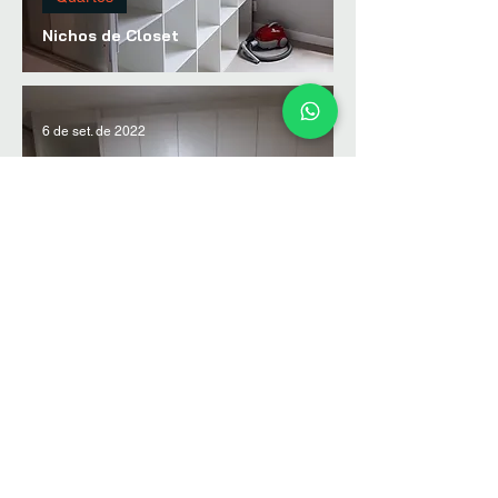
Nichos de Closet
6 de set. de 2022
Quartos
Guarda-Roupas Planejado