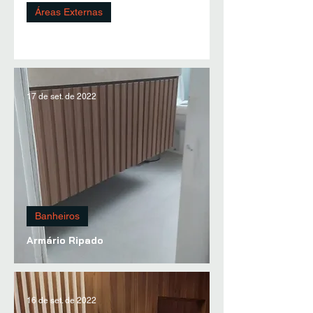
Áreas Externas
Deck, Armário e Adega
17 de set. de 2022
Banheiros
Armário Ripado
16 de set. de 2022