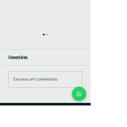
Comentários
Consultório Odontol
Painel com Fechamento
Escreva um comentário
Ripado