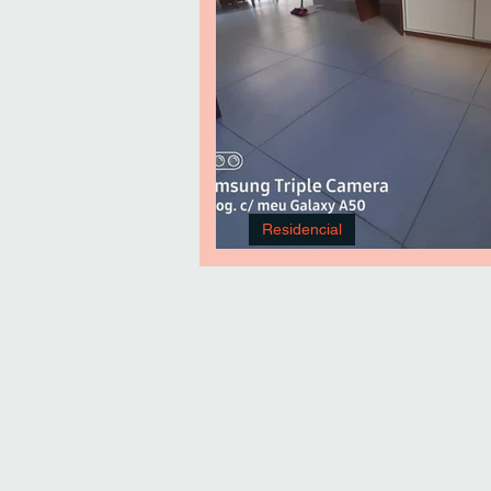
Residencial
Mesa em 'L' com Armário