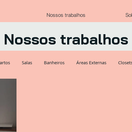
Nossos trabalhos
So
Nossos trabalhos
artos
Salas
Banheiros
Áreas Externas
Closet
Provençal
Escritório
Serralheria
Teste