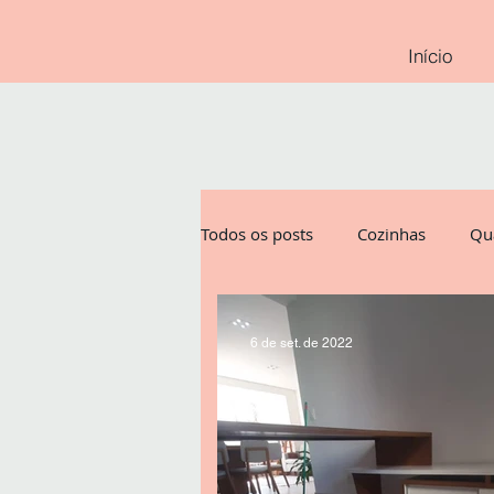
Início
Todos os posts
Cozinhas
Qu
Madeiras Maciças
Painéis
6 de set. de 2022